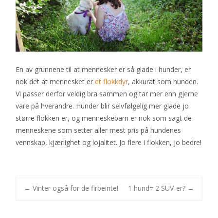
En av grunnene til at mennesker er så glade i hunder, er
nok det at mennesket er
et flokkdyr
, akkurat som hunden.
Vi passer derfor veldig bra sammen og tar mer enn gjerne
vare på hverandre. Hunder blir selvfølgelig mer glade jo
større flokken er, og menneskebarn er nok som sagt de
menneskene som setter aller mest pris på hundenes
vennskap, kjærlighet og lojalitet. Jo flere i flokken, jo bedre!
Post
←
Vinter også for de firbeinte!
1 hund= 2 SUV-er?
→