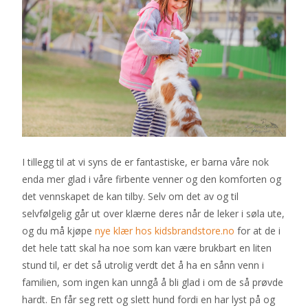
I tillegg til at vi syns de er fantastiske, er barna våre nok
enda mer glad i våre firbente venner og den komforten og
det vennskapet de kan tilby. Selv om det av og til
selvfølgelig går ut over klærne deres når de leker i søla ute,
og du må kjøpe
nye klær hos kidsbrandstore.no
for at de i
det hele tatt skal ha noe som kan være brukbart en liten
stund til, er det så utrolig verdt det å ha en sånn venn i
familien, som ingen kan unngå å bli glad i om de så prøvde
hardt. En får seg rett og slett hund fordi en har lyst på og