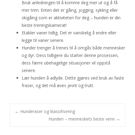
Bruk anledningen til å komme deg mer ut og å få
mer trim. Enten det er gåing, jogging, sykling eller
skigåing som er aktiviteten for deg – hunden er din
beste treningskamerat!
Etabler vaner tidlig. Det er vanskelig å endre eller
legge til vaner senere.
Hunder trenger å trenes til å omgås både mennesker
og dyr. Dess tidligere du starter denne prosessen,
dess færre ubehagelige situasjoner vil oppstå
senere.
Lær hunden å adlyde. Dette gjøres ved bruk av faste
fraser, og det må øves jevnt og trutt.
Post
←
Hunderaser og klassifisering
Hunden – menneskets beste venn
→