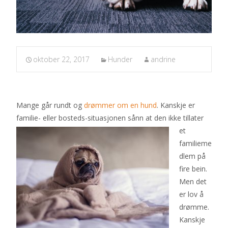
oktober 22, 2017
Hunder
andrine
Mange går rundt og
drømmer om en hund
. Kanskje er
familie- eller bosteds-situasjonen
sånn at den ikke tillater
et
familieme
dlem på
fire bein.
Men det
er lov å
drømme.
Kanskje